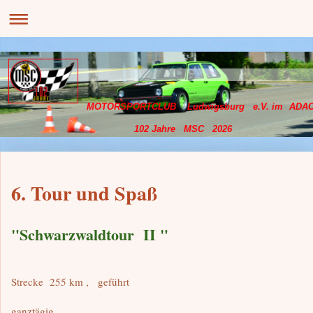
MOTORSPORTCLUB Ludwigsburg e.V. im ADA
102 Jahre MSC 2026
6. Tour und Spaß
"Schwarzwaldtour II "
Strecke 255 km , geführt
ganztägig