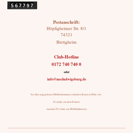
Postanschrift:
Höpfigheimer Str.
8/1
74321
Bietigheim
Club-Hotline
0172 740 740 0
oder
info@mscludwigsburg.de
bei allen angegebenen Mobilrufnummern entstehen Kosten in Höhe von :
42 ct/min. aus dem Festnetz
maximal 29 ct./min. aus Mobilfunknetzen