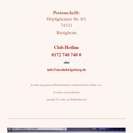
Postanschrift:
Höpfigheimer Str.
8/1
74321
Bietigheim
Club-Hotline
0172 740 740 0
oder
info@mscludwigsburg.de
bei allen angegebenen Mobilrufnummern entstehen Kosten in Höhe von :
42 ct/min. aus dem Festnetz
maximal 29 ct./min. aus Mobilfunknetzen