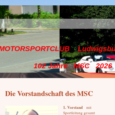
TCLUB Ludwigsburg e
hre MSC 2026
Die Vorstandschaft des MSC
1. Vorstand
mit
Sportleitung gesamt