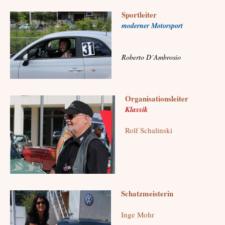
Sportleiter
moderner Motorsport
Roberto D´Ambrosio
Organisationsleiter
Klassik
Rolf Schalinski
Schatzmeisterin
Inge Mohr