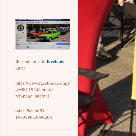
facebook
Ihr findet uns in
unter :
https://www.facebook.com/p
g/MSC1924/about/?
ref=page_internal
oder Seiten ID :
106386033090266