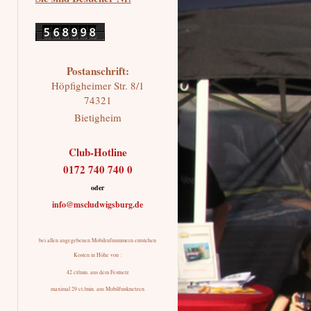
Postanschrift:
Höpfigheimer Str.
8/1
74321
Bietigheim
Club-Hotline
0172 740 740 0
oder
info@mscludwigsburg.de
bei allen angegebenen Mobilrufnummern entstehen
Kosten in Höhe von :
42 ct/min. aus dem Festnetz
maximal 29 ct./min. aus Mobilfunknetzen