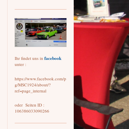
facebook
Ihr findet uns in
unter :
https://www.facebook.com/p
g/MSC1924/about/?
ref=page_internal
oder Seiten ID :
106386033090266