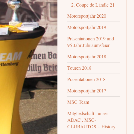
2. Coupe de Ländle 21
Motorsportjahr 2020
Motorsportjahr 2019
Präsentationen 2019 und
95-Jahr Jubiläumsfeier
Motorsportjahr 2018
Touren 2018
Präsentationen 2018
Motorsportjahr 2017
MSC Team
Mitgliedschaft , unser
ADAC , MSC-
CLUBAUTOS + History