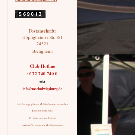
Postanschrift:
Höpfigheimer Str.
8/1
74321
Bietigheim
Club-Hotline
0172 740 740 0
oder
info@mscludwigsburg.de
bei allen angegebenen Mobilrufnummern entstehen
Kosten in Höhe von :
42 ct/min. aus dem Festnetz
maximal 29 ct./min. aus Mobilfunknetzen