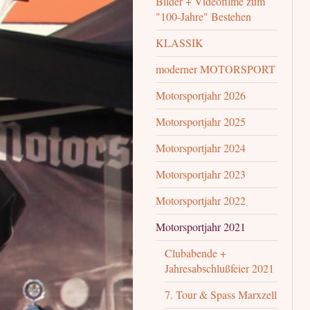
Bilder + Videofilme zum
"100-Jahre" Bestehen
KLASSIK
moderner MOTORSPORT
Motorsportjahr 2026
Motorsportjahr 2025
Motorsportjahr 2024
Motorsportjahr 2023
Motorsportjahr 2022
Motorsportjahr 2021
Clubabende +
Jahresabschlußfeier 2021
7. Tour & Spass Marxzell