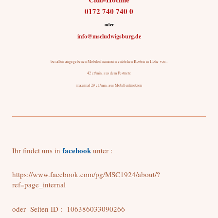
0172 740 740 0
oder
info@mscludwigsburg.de
bei allen angegebenen Mobilrufnummern entstehen Kosten in Höhe von :
42 ct/min. aus dem Festnetz
maximal 29 ct./min. aus Mobilfunknetzen
facebook
Ihr findet uns in
unter :
https://www.facebook.com/pg/MSC1924/about/?
ref=page_internal
oder Seiten ID : 106386033090266