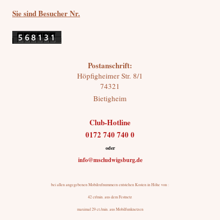
Sie sind Besucher Nr.
Postanschrift:
Höpfigheimer Str.
8/1
74321
Bietigheim
Club-Hotline
0172 740 740 0
oder
info@mscludwigsburg.de
bei allen angegebenen Mobilrufnummern entstehen Kosten in Höhe von :
42 ct/min. aus dem Festnetz
maximal 29 ct./min. aus Mobilfunknetzen