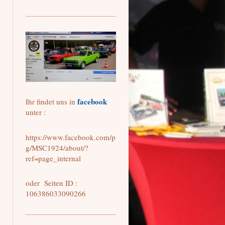
facebook
Ihr findet uns in
unter :
https://www.facebook.com/p
g/MSC1924/about/?
ref=page_internal
oder Seiten ID :
106386033090266