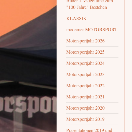
Bilder + Videofilme zum
"100-Jahre" Bestehen
KLASSIK
moderner MOTORSPORT
Motorsportjahr 2026
Motorsportjahr 2025
Motorsportjahr 2024
Motorsportjahr 2023
Motorsportjahr 2022
Motorsportjahr 2021
Motorsportjahr 2020
Motorsportjahr 2019
Präsentationen 2019 und