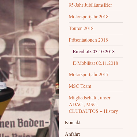
95-Jahr Jubiläumsfeier
Motorsportjahr 2018
Touren 2018
Präsentationen 2018
Emerholz 03.10.2018
E-Mobilität 02.11.2018
Motorsportjahr 2017
MSC Team
Mitgliedschaft , unser
ADAC , MSC-
CLUBAUTOS + History
Kontakt
Anfahrt