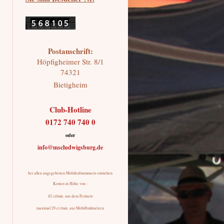
Postanschrift:
Höpfigheimer Str.
8/1
74321
Bietigheim
Club-Hotline
0172 740 740 0
oder
info@mscludwigsburg.de
bei allen angegebenen Mobilrufnummern entstehen
Kosten in Höhe von :
42 ct/min. aus dem Festnetz
maximal 29 ct./min. aus Mobilfunknetzen